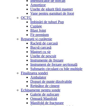
Intensificator de borcan
Amortizor
Unelte de găurit fără magnet
Vane pentru garnituri de foraj
OCTG
Îmbinări de tuburi Pup
Cuplaje
Blast Joint
Fir premium
Reparații și curățenie
Racletă de carcasă
Bucșă carcasă
Magnet cu șir
Unelte de pescuit
Instrumente de frezare
Instrument de frezare secțională
Submarin circulant cu bile multiple
Finalizarea sondei
Ambalator
Dopuri de punte dizolvabile
Reținător de ciment
Echipamente pentru sonde
Galerie de sufocare
Omoară Manifold
Manifold de fracturare