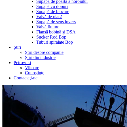
Supapă de poartă a noroiului
Supapă cu dopuri
Supapă de blocare
Valvă de placă
Supapă de sens invers
Valvă fluture
Flanșă bobină și DSA
Sucker Rod Bop
Tuburi spiralate Bop
Ştiri
Știri despre companie
Știri din industrie
Petrowiki
Viitoare
Cunoştinţe
Contactaţi-ne