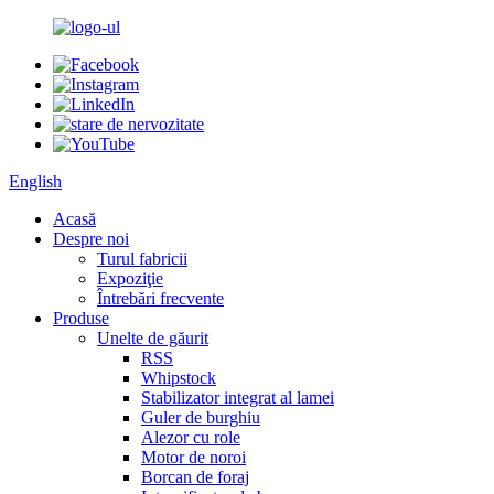
English
Acasă
Despre noi
Turul fabricii
Expoziţie
Întrebări frecvente
Produse
Unelte de găurit
RSS
Whipstock
Stabilizator integrat al lamei
Guler de burghiu
Alezor cu role
Motor de noroi
Borcan de foraj