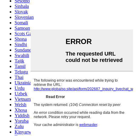
Sesotho
Sinhala
Slovak
Slovenian
Somali
Samoan
Scots Gaelic
Shona
Sindhi
Sundanese
Swahili
Tajik
Tamil
Telugu
Thai
Ukrainian
Urdu
Uzbek
Vietnamese
Welsh
Xhosa
Yiddish
Yoruba
Zulu
Kinyarwanda