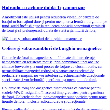
Hidraulic cu acțiune dublă Tip amortizor
Amortizorul este utilizat pentru reducerea vibrațiilor cauzate de
forajul în formațiuni dure și pentru menținerea fermă a burghiului pe
fund, astfel încât să ajute la reducerea oboselii conexiunii garniturii
de foraj și să prelungească durata de viață a garniturii de foraj.
Coliere și subansambluri de burghiu nemagnetice
Colierele de foraj nemagnetice sunt fabricate din bare de oțel
nemagnetice cu rezistență redusă, prin combinarea unei analize
chimice brevetate și a unui proces de forjare cu ciocan rotativ, cu
permeabilitate magnetică redusă și o capacitate excelentă de
prelucrare a mașinii, nu vor interfera cu echipamentele direcționale
specializate și vor îmbunătăți performanța operațiunii de foraj.
Colierele de foraj non-magnetice funcționează ca carcase pentru
sculele MWD, asigurând în același timp greutatea pentru garnitura
de foraj. Colierele de foraj non-magnetice sunt potrivite pentru toate
tipurile de foraj, inclusiv aplicații drepte și direcționale.
Fiecare colier de burghiu este inspectat complet de departamentul de