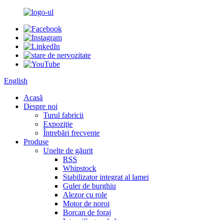
English
Acasă
Despre noi
Turul fabricii
Expoziţie
Întrebări frecvente
Produse
Unelte de găurit
RSS
Whipstock
Stabilizator integrat al lamei
Guler de burghiu
Alezor cu role
Motor de noroi
Borcan de foraj