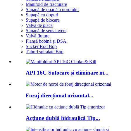
Manifold de fracturare
Supapă de poartă a noroiului
Supapă cu dopuri
Supapă de blocare
Valvă de placă
Supapă de sens invers
Valvă fluture
Flanșă bobină și DSA
Sucker Rod Bop
Tuburi spiralate Bop
API 16C Sufocare și eliminare m...
Foraj direcțional orizontal...
Acțiune dublă hidraulică Tip...