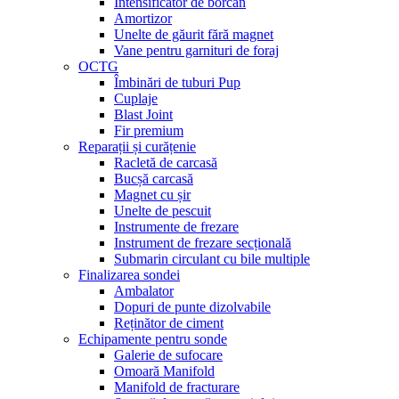
Intensificator de borcan
Amortizor
Unelte de găurit fără magnet
Vane pentru garnituri de foraj
OCTG
Îmbinări de tuburi Pup
Cuplaje
Blast Joint
Fir premium
Reparații și curățenie
Racletă de carcasă
Bucșă carcasă
Magnet cu șir
Unelte de pescuit
Instrumente de frezare
Instrument de frezare secțională
Submarin circulant cu bile multiple
Finalizarea sondei
Ambalator
Dopuri de punte dizolvabile
Reținător de ciment
Echipamente pentru sonde
Galerie de sufocare
Omoară Manifold
Manifold de fracturare