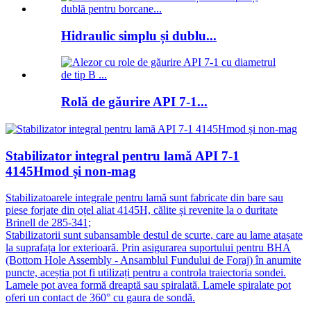
Hidraulic simplu și dublu...
Rolă de găurire API 7-1...
Stabilizator integral pentru lamă API 7-1
4145Hmod și non-mag
Stabilizatoarele integrale pentru lamă sunt fabricate din bare sau
piese forjate din oțel aliat 4145H, călite și revenite la o duritate
Brinell de 285-341;
Stabilizatorii sunt subansamble destul de scurte, care au lame atașate
la suprafața lor exterioară. Prin asigurarea suportului pentru BHA
(Bottom Hole Assembly - Ansamblul Fundului de Foraj) în anumite
puncte, aceștia pot fi utilizați pentru a controla traiectoria sondei.
Lamele pot avea formă dreaptă sau spiralată. Lamele spiralate pot
oferi un contact de 360° cu gaura de sondă.