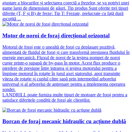
ajustare a blocurilor și selectarea corectă a frezelor, se va potrivi unei
game largi de dimensiuni de găuri. Tip produs Sunt oferite trei tipuri
diferite (T, F și B) de freze: Tip T: Frezate, prelucrate cu față dură
ascuțită ...
Motor de noroi de foraj direcțional orizontal
Motorul de foraj este o unealtă de foraj cu deplasare pozitivă,
alimentată de fluidul de foraj și care transformă presiunea fluidului în
energie mecanică. Fluxul de noroi de la ieșirea pompei de noroi
curge printr-o supapă de by-pass în motor. Acest flux produce o
pierdere de presiune între intrarea și ieșirea motorului pentru a
împinge motorul în rotație în jurul axei statorului, apoi transmite
viteza de rotație și cuplul către sapă prin intermediul arborelui
universal și al arborelui de antrenare pentru a implementa operarea
sondei.
LANDRILL poate furniza multe tipuri de motoare de foraj pentru a
satisface diferitele condiții de foraj ale clienților.
Borcan de foraj mecanic hidraulic cu acțiune dublă