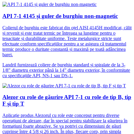
API 7-1 4145 și guler de burghiu non-magnetic
Colierul de burghiu este fabricat din oțel AISI 4145H modificat, călit
și revenit și este tratat termic pe întreaga sa lungime pentru o
tenacitate și durabilitate uniforme. Teste metalurgice stricte sunt
efectuate conform specificațiilor pentru a se asigura că tratamentul
termic produce o duritate constantă și maximă pe toată adâncimea
barei.
Landril furnizează coliere de burghiu standard și spiralate de la 3-
1/8” diametru exterior până la 14” diametru exterior, în conformitate
cu specificațiile API, NS-1 sau DS-1.
Alezor cu role de găurire API 7-1 cu role de tip B, tip
F și tip T
Aplicație produs Alezorul cu role este conceput pentru diverse
operațiuni de alezare, dar în special pentru stabilizare la găurirea în
formațiuni foarte abrazive. Se va potrivi cu dimensiuni de găuri
cuprinse între 4 5/8 și 26 inch. În plus, fiecare corp, prin simpla