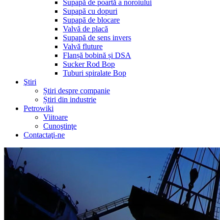
Supapă de poartă a noroiului
Supapă cu dopuri
Supapă de blocare
Valvă de placă
Supapă de sens invers
Valvă fluture
Flanșă bobină și DSA
Sucker Rod Bop
Tuburi spiralate Bop
Ştiri
Știri despre companie
Știri din industrie
Petrowiki
Viitoare
Cunoştinţe
Contactaţi-ne