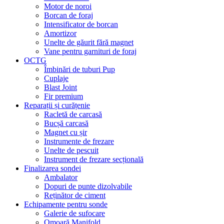
Motor de noroi
Borcan de foraj
Intensificator de borcan
Amortizor
Unelte de găurit fără magnet
Vane pentru garnituri de foraj
OCTG
Îmbinări de tuburi Pup
Cuplaje
Blast Joint
Fir premium
Reparații și curățenie
Racletă de carcasă
Bucșă carcasă
Magnet cu șir
Instrumente de frezare
Unelte de pescuit
Instrument de frezare secțională
Finalizarea sondei
Ambalator
Dopuri de punte dizolvabile
Reținător de ciment
Echipamente pentru sonde
Galerie de sufocare
Omoară Manifold