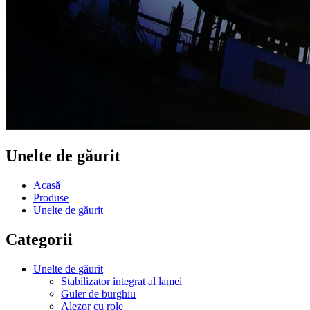
Unelte de găurit
Acasă
Produse
Unelte de găurit
Categorii
Unelte de găurit
Stabilizator integrat al lamei
Guler de burghiu
Alezor cu role