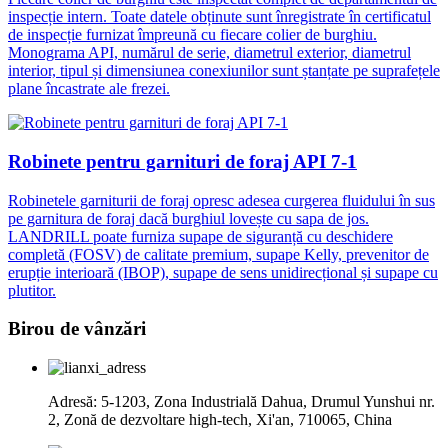
inspecție intern. Toate datele obținute sunt înregistrate în certificatul
de inspecție furnizat împreună cu fiecare colier de burghiu.
Monograma API, numărul de serie, diametrul exterior, diametrul
interior, tipul și dimensiunea conexiunilor sunt ștanțate pe suprafețele
plane încastrate ale frezei.
Robinete pentru garnituri de foraj API 7-1
Robinetele garniturii de foraj opresc adesea curgerea fluidului în sus
pe garnitura de foraj dacă burghiul lovește cu sapa de jos.
LANDRILL poate furniza supape de siguranță cu deschidere
completă (FOSV) de calitate premium, supape Kelly, prevenitor de
erupție interioară (IBOP), supape de sens unidirecțional și supape cu
plutitor.
Birou de vânzări
Adresă: 5-1203, Zona Industrială Dahua, Drumul Yunshui nr.
2, Zonă de dezvoltare high-tech, Xi'an, 710065, China