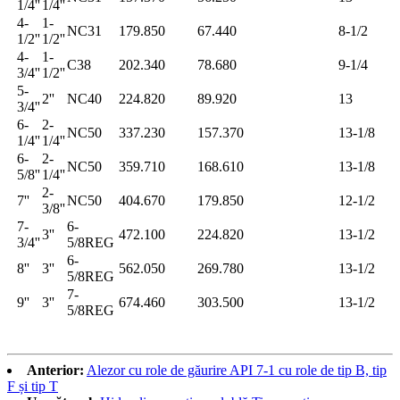
1/4''
1/4''
4-
1-
NC31
179.850
67.440
8-1/2
1/2''
1/2''
4-
1-
C38
202.340
78.680
9-1/4
3/4''
1/2''
5-
2''
NC40
224.820
89.920
13
3/4''
6-
2-
NC50
337.230
157.370
13-1/8
1/4''
1/4''
6-
2-
NC50
359.710
168.610
13-1/8
5/8''
1/4''
2-
7''
NC50
404.670
179.850
12-1/2
3/8''
7-
6-
3''
472.100
224.820
13-1/2
3/4''
5/8REG
6-
8''
3''
562.050
269.780
13-1/2
5/8REG
7-
9''
3''
674.460
303.500
13-1/2
5/8REG
Anterior:
Alezor cu role de găurire API 7-1 cu role de tip B, tip
F și tip T