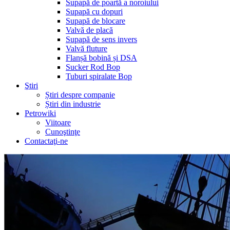
Supapă de poartă a noroiului
Supapă cu dopuri
Supapă de blocare
Valvă de placă
Supapă de sens invers
Valvă fluture
Flanșă bobină și DSA
Sucker Rod Bop
Tuburi spiralate Bop
Ştiri
Știri despre companie
Știri din industrie
Petrowiki
Viitoare
Cunoştinţe
Contactaţi-ne