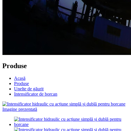
Produse
Acasă
Produse
Unelte de găurit
Intensificator de borcan