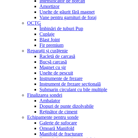
Intensificator de borcan
Amortizor
Unelte de găurit fără magnet
Vane pentru garnituri de foraj
OCTG
Îmbinări de tuburi Pup
Cuplaje
Blast Joint
Fir premium
Reparații și curățenie
Racletă de carcasă
Bucșă carcasă
Magnet cu șir
Unelte de pescuit
Instrumente de frezare
Instrument de frezare secțională
Submarin circulant cu bile multiple
Finalizarea sondei
Ambalator
Dopuri de punte dizolvabile
Reținător de ciment
Echipamente pentru sonde
Galerie de sufocare
Omoară Manifold
Manifold de fracturare