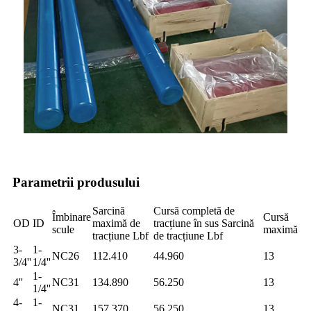
Parametrii produsului
Sarcină
Cursă completă de
Îmbinare
Cursă
OD
ID
maximă de
tracțiune în sus Sarcină
scule
maximă
tracțiune Lbf
de tracțiune Lbf
3-
1-
NC26
112.410
44.960
13
3/4''
1/4''
1-
4''
NC31
134.890
56.250
13
1/4''
4-
1-
NC31
157.370
56.250
13