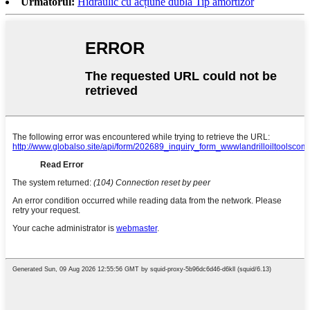
Următorul:
Hidraulic cu acțiune dublă Tip amortizor