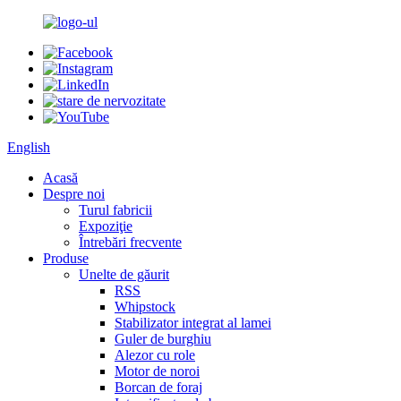
English
Acasă
Despre noi
Turul fabricii
Expoziţie
Întrebări frecvente
Produse
Unelte de găurit
RSS
Whipstock
Stabilizator integrat al lamei
Guler de burghiu
Alezor cu role
Motor de noroi
Borcan de foraj