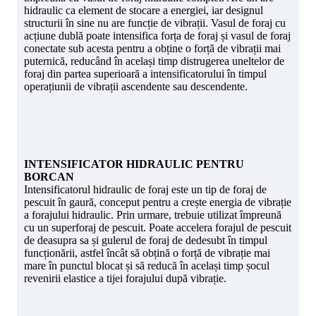
hidraulic ca element de stocare a energiei, iar designul
structurii în sine nu are funcție de vibrații. Vasul de foraj cu
acțiune dublă poate intensifica forța de foraj și vasul de foraj
conectate sub acesta pentru a obține o forță de vibrații mai
puternică, reducând în același timp distrugerea uneltelor de
foraj din partea superioară a intensificatorului în timpul
operațiunii de vibrații ascendente sau descendente.
INTENSIFICATOR HIDRAULIC PENTRU
BORCAN
Intensificatorul hidraulic de foraj este un tip de foraj de
pescuit în gaură, conceput pentru a crește energia de vibrație
a forajului hidraulic. Prin urmare, trebuie utilizat împreună
cu un superforaj de pescuit. Poate accelera forajul de pescuit
de deasupra sa și gulerul de foraj de dedesubt în timpul
funcționării, astfel încât să obțină o forță de vibrație mai
mare în punctul blocat și să reducă în același timp șocul
revenirii elastice a tijei forajului după vibrație.