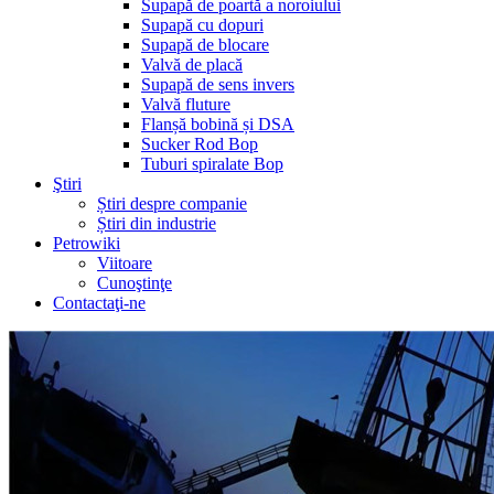
Supapă de poartă a noroiului
Supapă cu dopuri
Supapă de blocare
Valvă de placă
Supapă de sens invers
Valvă fluture
Flanșă bobină și DSA
Sucker Rod Bop
Tuburi spiralate Bop
Ştiri
Știri despre companie
Știri din industrie
Petrowiki
Viitoare
Cunoştinţe
Contactaţi-ne