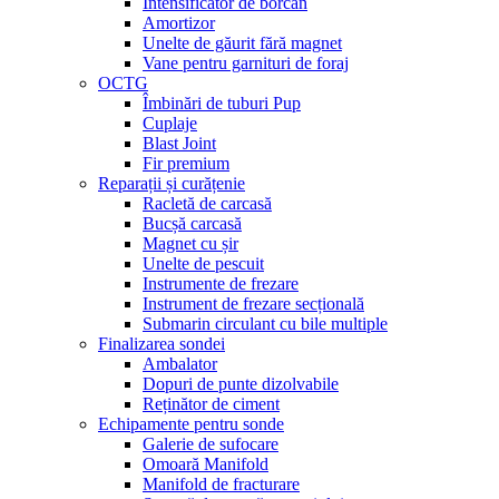
Intensificator de borcan
Amortizor
Unelte de găurit fără magnet
Vane pentru garnituri de foraj
OCTG
Îmbinări de tuburi Pup
Cuplaje
Blast Joint
Fir premium
Reparații și curățenie
Racletă de carcasă
Bucșă carcasă
Magnet cu șir
Unelte de pescuit
Instrumente de frezare
Instrument de frezare secțională
Submarin circulant cu bile multiple
Finalizarea sondei
Ambalator
Dopuri de punte dizolvabile
Reținător de ciment
Echipamente pentru sonde
Galerie de sufocare
Omoară Manifold
Manifold de fracturare