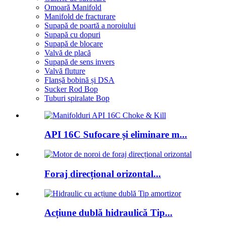
Omoară Manifold
Manifold de fracturare
Supapă de poartă a noroiului
Supapă cu dopuri
Supapă de blocare
Valvă de placă
Supapă de sens invers
Valvă fluture
Flanșă bobină și DSA
Sucker Rod Bop
Tuburi spiralate Bop
API 16C Sufocare și eliminare m...
Foraj direcțional orizontal...
Acțiune dublă hidraulică Tip...