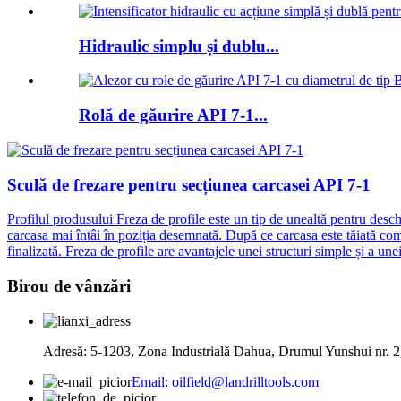
Hidraulic simplu și dublu...
Rolă de găurire API 7-1...
Sculă de frezare pentru secțiunea carcasei API 7-1
Profilul produsului Freza de profile este un tip de unealtă pentru deschi
carcasa mai întâi în poziția desemnată. După ce carcasa este tăiată comp
finalizată. Freza de profile are avantajele unei structuri simple și a un
Birou de vânzări
Adresă: 5-1203, Zona Industrială Dahua, Drumul Yunshui nr. 2
Email: oilfield@landrilltools.com