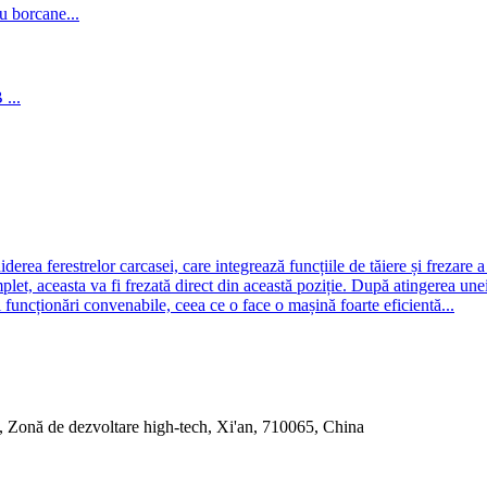
derea ferestrelor carcasei, care integrează funcțiile de tăiere și frezare
let, aceasta va fi frezată direct din această poziție. După atingerea une
ei funcționări convenabile, ceea ce o face o mașină foarte eficientă...
, Zonă de dezvoltare high-tech, Xi'an, 710065, China