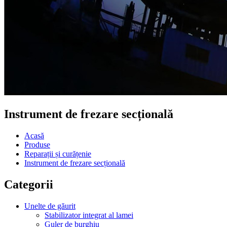
Instrument de frezare secțională
Acasă
Produse
Reparații și curățenie
Instrument de frezare secțională
Categorii
Unelte de găurit
Stabilizator integrat al lamei
Guler de burghiu