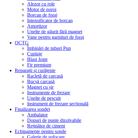
Alezor cu role
Motor de noroi
Borcan de foraj
Intensificator de borcan
Amortizor
Unelte de găurit fără magnet
Vane pentru garnituri de foraj
OCTG
Îmbinări de tuburi Pup
Cuplaje
Blast Joint
Fir premium
Reparații și curățenie
Racletă de carcasă
Bucșă carcasă
Magnet cu șir
Instrumente de frezare
Unelte de pescuit
Instrument de frezare secțională
Finalizarea sondei
Ambalator
Dopuri de punte dizolvabile
Reținător de ciment
Echipamente pentru sonde
Galerie de sufocare