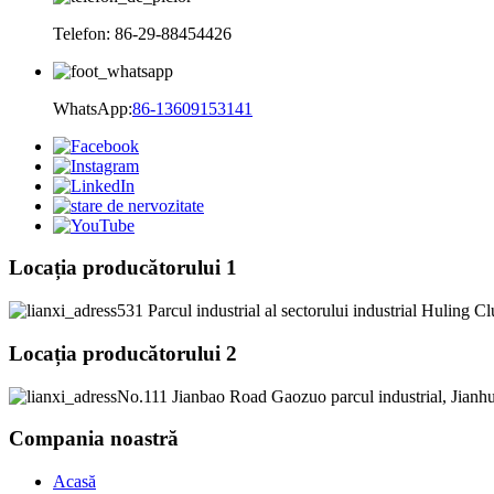
Telefon: 86-29-88454426
WhatsApp:
86-13609153141
Locația producătorului 1
531 Parcul industrial al sectorului industrial Huling C
Locația producătorului 2
No.111 Jianbao Road Gaozuo parcul industrial, Jianh
Compania noastră
Acasă