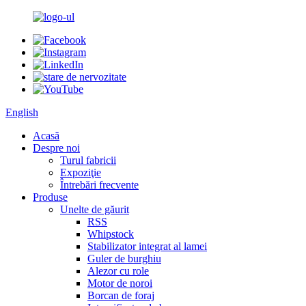
English
Acasă
Despre noi
Turul fabricii
Expoziţie
Întrebări frecvente
Produse
Unelte de găurit
RSS
Whipstock
Stabilizator integrat al lamei
Guler de burghiu
Alezor cu role
Motor de noroi
Borcan de foraj