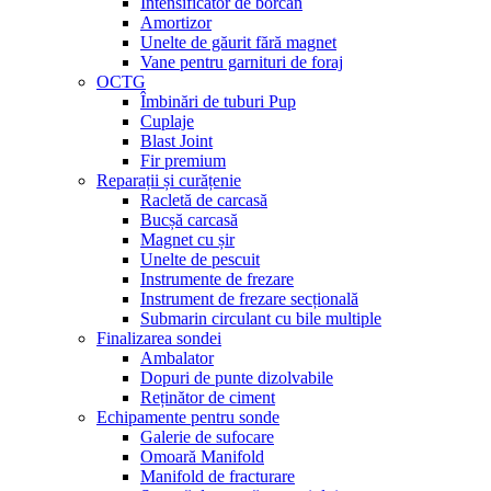
Intensificator de borcan
Amortizor
Unelte de găurit fără magnet
Vane pentru garnituri de foraj
OCTG
Îmbinări de tuburi Pup
Cuplaje
Blast Joint
Fir premium
Reparații și curățenie
Racletă de carcasă
Bucșă carcasă
Magnet cu șir
Unelte de pescuit
Instrumente de frezare
Instrument de frezare secțională
Submarin circulant cu bile multiple
Finalizarea sondei
Ambalator
Dopuri de punte dizolvabile
Reținător de ciment
Echipamente pentru sonde
Galerie de sufocare
Omoară Manifold
Manifold de fracturare