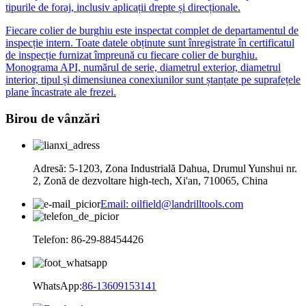
tipurile de foraj, inclusiv aplicații drepte și direcționale.
Fiecare colier de burghiu este inspectat complet de departamentul de
inspecție intern. Toate datele obținute sunt înregistrate în certificatul
de inspecție furnizat împreună cu fiecare colier de burghiu.
Monograma API, numărul de serie, diametrul exterior, diametrul
interior, tipul și dimensiunea conexiunilor sunt ștanțate pe suprafețele
plane încastrate ale frezei.
Birou de vânzări
Adresă: 5-1203, Zona Industrială Dahua, Drumul Yunshui nr.
2, Zonă de dezvoltare high-tech, Xi'an, 710065, China
Email: oilfield@landrilltools.com
Telefon: 86-29-88454426
WhatsApp:
86-13609153141