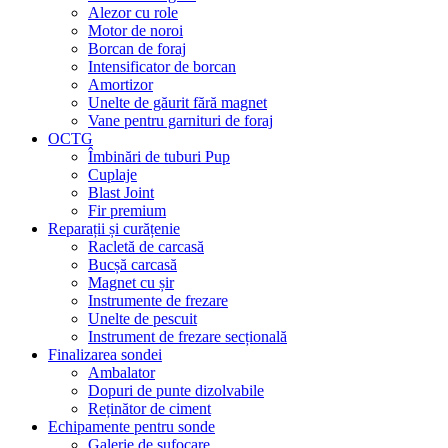
Alezor cu role
Motor de noroi
Borcan de foraj
Intensificator de borcan
Amortizor
Unelte de găurit fără magnet
Vane pentru garnituri de foraj
OCTG
Îmbinări de tuburi Pup
Cuplaje
Blast Joint
Fir premium
Reparații și curățenie
Racletă de carcasă
Bucșă carcasă
Magnet cu șir
Instrumente de frezare
Unelte de pescuit
Instrument de frezare secțională
Finalizarea sondei
Ambalator
Dopuri de punte dizolvabile
Reținător de ciment
Echipamente pentru sonde
Galerie de sufocare