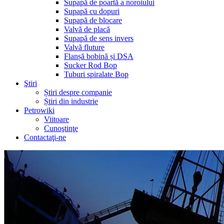
Supapă de poartă a noroiului
Supapă cu dopuri
Supapă de blocare
Valvă de placă
Supapă de sens invers
Valvă fluture
Flanșă bobină și DSA
Sucker Rod Bop
Tuburi spiralate Bop
Ştiri
Știri despre companie
Știri din industrie
Petrowiki
Viitoare
Cunoştinţe
Contactaţi-ne