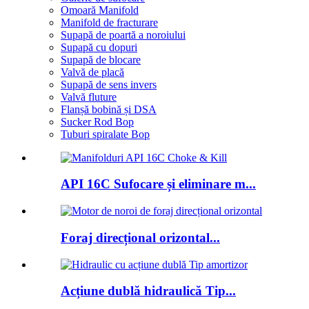
Omoară Manifold
Manifold de fracturare
Supapă de poartă a noroiului
Supapă cu dopuri
Supapă de blocare
Valvă de placă
Supapă de sens invers
Valvă fluture
Flanșă bobină și DSA
Sucker Rod Bop
Tuburi spiralate Bop
API 16C Sufocare și eliminare m...
Foraj direcțional orizontal...
Acțiune dublă hidraulică Tip...