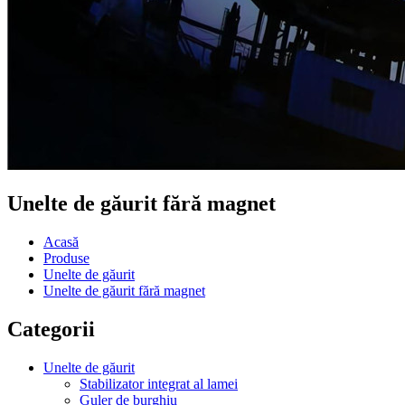
Unelte de găurit fără magnet
Acasă
Produse
Unelte de găurit
Unelte de găurit fără magnet
Categorii
Unelte de găurit
Stabilizator integrat al lamei
Guler de burghiu