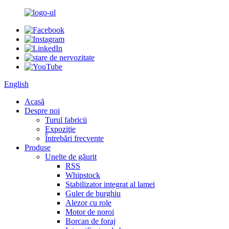
English
Acasă
Despre noi
Turul fabricii
Expoziţie
Întrebări frecvente
Produse
Unelte de găurit
RSS
Whipstock
Stabilizator integrat al lamei
Guler de burghiu
Alezor cu role
Motor de noroi
Borcan de foraj