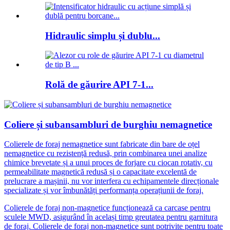
Hidraulic simplu și dublu...
Rolă de găurire API 7-1...
Coliere și subansambluri de burghiu nemagnetice
Colierele de foraj nemagnetice sunt fabricate din bare de oțel
nemagnetice cu rezistență redusă, prin combinarea unei analize
chimice brevetate și a unui proces de forjare cu ciocan rotativ, cu
permeabilitate magnetică redusă și o capacitate excelentă de
prelucrare a mașinii, nu vor interfera cu echipamentele direcționale
specializate și vor îmbunătăți performanța operațiunii de foraj.
Colierele de foraj non-magnetice funcționează ca carcase pentru
sculele MWD, asigurând în același timp greutatea pentru garnitura
de foraj. Colierele de foraj non-magnetice sunt potrivite pentru toate