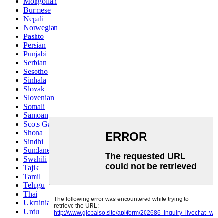
Mongolian
Burmese
Nepali
Norwegian
Pashto
Persian
Punjabi
Serbian
Sesotho
Sinhala
Slovak
Slovenian
Somali
Samoan
Scots Gaelic
Shona
Sindhi
Sundanese
Swahili
Tajik
Tamil
Telugu
Thai
Ukrainian
Urdu