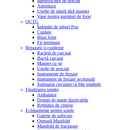
Intensificator de borcan
Amortizor
Unelte de găurit fără magnet
Vane pentru garnituri de foraj
OCTG
Îmbinări de tuburi Pup
Cuplaje
Blast Joint
Fir premium
Reparații și curățenie
Racletă de carcasă
Bucșă carcasă
Magnet cu șir
Unelte de pescuit
Instrumente de frezare
Instrument de frezare secțională
Submarin circulant cu bile multiple
Finalizarea sondei
Ambalator
Dopuri de punte dizolvabile
Reținător de ciment
Echipamente pentru sonde
Galerie de sufocare
Omoară Manifold
Manifold de fracturare