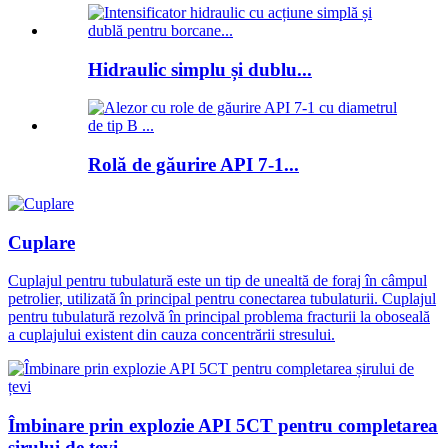
Hidraulic simplu și dublu...
Rolă de găurire API 7-1...
Cuplare
Cuplajul pentru tubulatură este un tip de unealtă de foraj în câmpul
petrolier, utilizată în principal pentru conectarea tubulaturii. Cuplajul
pentru tubulatură rezolvă în principal problema fracturii la oboseală
a cuplajului existent din cauza concentrării stresului.
Îmbinare prin explozie API 5CT pentru completarea
șirului de țevi