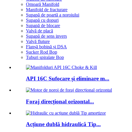
Omoară Manifold
Manifold de fracturare
Supapă de poartă a noroiului
Supapă cu dopuri
Supapă de blocare
Valvă de placă
Supapă de sens invers
Valvă fluture
Flanșă bobină și DSA
Sucker Rod Bop
Tuburi spiralate Bop
API 16C Sufocare și eliminare m...
Foraj direcțional orizontal...
Acțiune dublă hidraulică Tip...