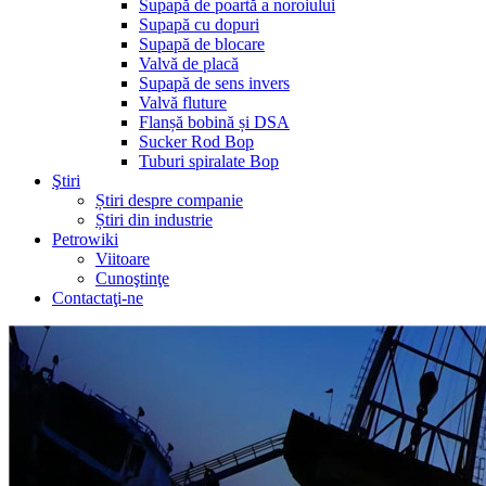
Supapă de poartă a noroiului
Supapă cu dopuri
Supapă de blocare
Valvă de placă
Supapă de sens invers
Valvă fluture
Flanșă bobină și DSA
Sucker Rod Bop
Tuburi spiralate Bop
Ştiri
Știri despre companie
Știri din industrie
Petrowiki
Viitoare
Cunoştinţe
Contactaţi-ne