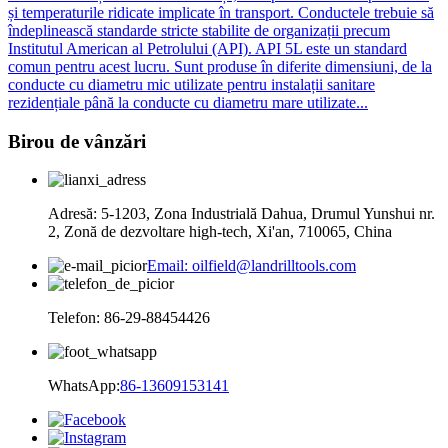
și temperaturile ridicate implicate în transport. Conductele trebuie să
îndeplinească standarde stricte stabilite de organizații precum
Institutul American al Petrolului (API). API 5L este un standard
comun pentru acest lucru. Sunt produse în diferite dimensiuni, de la
conducte cu diametru mic utilizate pentru instalații sanitare
rezidențiale până la conducte cu diametru mare utilizate...
Birou de vânzări
Adresă: 5-1203, Zona Industrială Dahua, Drumul Yunshui nr.
2, Zonă de dezvoltare high-tech, Xi'an, 710065, China
Email: oilfield@landrilltools.com
Telefon: 86-29-88454426
WhatsApp:
86-13609153141