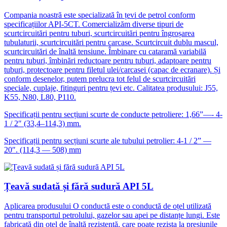
Compania noastră este specializată în țevi de petrol conform
specificațiilor API-5CT. Comercializăm diverse tipuri de
scurtcircuitări pentru tuburi, scurtcircuitări pentru îngroșarea
tubulaturii, scurtcircuitări pentru carcase. Scurtcircuit dublu mascul,
scurtcircuitări de înaltă tensiune. Îmbinare cu cataramă variabilă
pentru tuburi, îmbinări reductoare pentru tuburi, adaptoare pentru
tuburi, protectoare pentru filetul ulei/carcasei (capac de ecranare). Și
conform desenelor, putem prelucra tot felul de scurtcircuitări
speciale, cuplaje, fitinguri pentru țevi etc. Calitatea produsului: J55,
K55, N80, L80, P110.
Specificații pentru secțiuni scurte de conducte petroliere: 1,66”—- 4-
1 / 2″ (33,4–114,3) mm.
Specificații pentru secțiuni scurte ale tubului petrolier: 4-1 / 2” —
20″. (114,3 — 508) mm
Țeavă sudată și fără sudură API 5L
Aplicarea produsului O conductă este o conductă de oțel utilizată
pentru transportul petrolului, gazelor sau apei pe distanțe lungi. Este
fabricată din oțel de înaltă rezistență, care poate rezista la presiunile