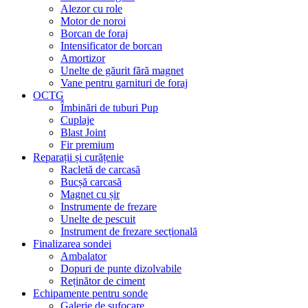
Alezor cu role
Motor de noroi
Borcan de foraj
Intensificator de borcan
Amortizor
Unelte de găurit fără magnet
Vane pentru garnituri de foraj
OCTG
Îmbinări de tuburi Pup
Cuplaje
Blast Joint
Fir premium
Reparații și curățenie
Racletă de carcasă
Bucșă carcasă
Magnet cu șir
Instrumente de frezare
Unelte de pescuit
Instrument de frezare secțională
Finalizarea sondei
Ambalator
Dopuri de punte dizolvabile
Reținător de ciment
Echipamente pentru sonde
Galerie de sufocare