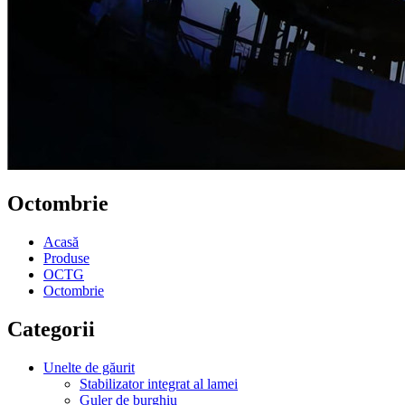
Octombrie
Acasă
Produse
OCTG
Octombrie
Categorii
Unelte de găurit
Stabilizator integrat al lamei
Guler de burghiu