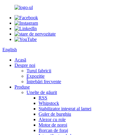
English
Acasă
Despre noi
Turul fabricii
Expoziţie
Întrebări frecvente
Produse
Unelte de găurit
RSS
Whipstock
Stabilizator integrat al lamei
Guler de burghiu
Alezor cu role
Motor de noroi
Borcan de foraj