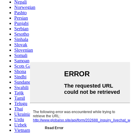
Nepali
Norwegian
Pashto
Persian
Punjabi
Serbian
Sesotho
Sinhala
Slovak
Slovenian
Somali
Samoan
Scots Gaelic
Shona
Sindhi
Sundanese
Swahili
Tajik
Tamil
Telugu
Thai
Ukrainian
Urdu
Uzbek
Vietnamese